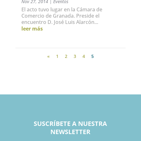
región de Settat
Nov 27, 2014
|
Eventos
El acto tuvo lugar en la Cámara de
Comercio de Granada. Preside el
encuentro D. José Luis Alarcón...
leer más
«
1
2
3
4
5
SUSCRÍBETE A NUESTRA
NEWSLETTER