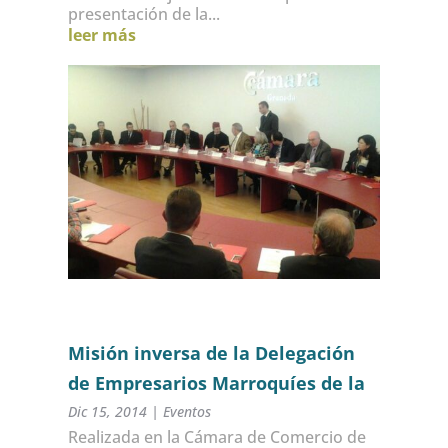
presentación de la...
leer más
Misión inversa de la Delegación
de Empresarios Marroquíes de la
región de Settat
Dic 15, 2014
|
Eventos
Realizada en la Cámara de Comercio de