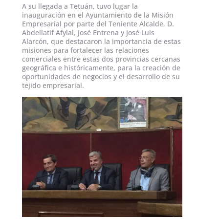
A su llegada a Tetuán, tuvo lugar la
inauguración en el Ayuntamiento de la Misión
Empresarial por parte del Teniente Alcalde, D.
Abdellatif Afylal, José Entrena y José Luis
Alarcón, que destacaron la importancia de estas
misiones para fortalecer las relaciones
comerciales entre estas dos provincias cercanas
geográfica e históricamente, para la creación de
oportunidades de negocios y el desarrollo de su
tejido empresarial.