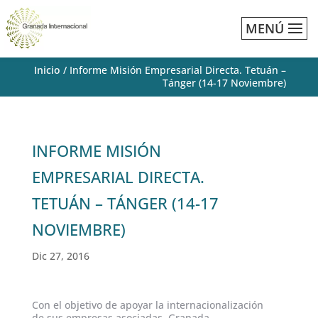
MENÚ
Inicio
/
Informe Misión Empresarial Directa. Tetuán –
Tánger (14-17 Noviembre)
INFORME MISIÓN
EMPRESARIAL DIRECTA.
TETUÁN – TÁNGER (14-17
NOVIEMBRE)
Dic 27, 2016
Con el objetivo de apoyar la internacionalización
de sus empresas asociadas, Granada