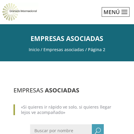
MENÚ
EMPRESAS ASOCIADAS
Inicio
/
Empresas asociadas
/
Página 2
EMPRESAS
ASOCIADAS
«Si quieres ir rápido ve solo, si quieres llegar
lejos ve acompañado»
U